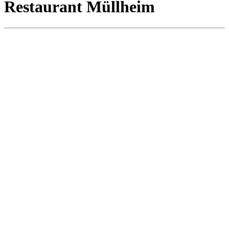
Re‍stau‍rant Müll‍heim